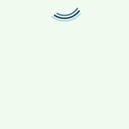
-
Order No Bağlantısı
: Seçilen fiş Order No üzerinden
işlem
9. TİCARİ AKTARIM
9.1 Aktarım Sistemi
-
Servis İşlemleri
: Pratik Satış Servis işlemleri kısmında
-
Aktarım
: Faturalar tek tek, diğerleri toplanarak aktarılır
-
İşaretleme
: Aktarılan kayıtlara işaret konur
-
Tekrar Aktarım Engeli
: 2. kez aktarım yapılmaz
9.2 Aktarım Kuralları
-
Satış Fatura Adımı
: Müşterili satışlar ve e-fatura olan
değişken adresli