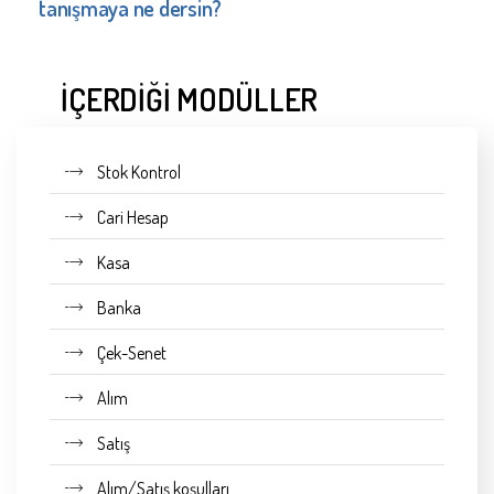
tanışmaya ne dersin?
İÇERDİĞİ MODÜLLER
Stok Kontrol
Cari Hesap
Kasa
Banka
Çek-Senet
Alım
Satış
Alım/Satış koşulları