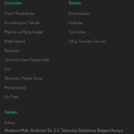
Çözümler
Destek
Ticari/Perakende
Dokumanlar
Konfeksiyon/Tekstil
Videolar
Makine ve Parça İmalatı
Sunumlar
Metal İşleme
Sıkça Sorulan Sorular
Restoran
Tarım Ürünleri/Hayvancılık
Süt
Otomotiv/Yedek Parça
Mühendislik
Un/Yem
İletişim
Adres:
Akademi Mah. Gürbulut Sk. S.Ü. Teknoloji Geliştirme Bölgesi Konya