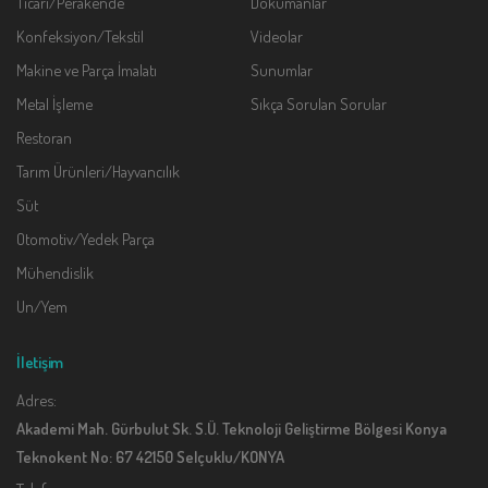
Ticari/Perakende
Dokumanlar
Konfeksiyon/Tekstil
Videolar
Makine ve Parça İmalatı
Sunumlar
Metal İşleme
Sıkça Sorulan Sorular
Restoran
Tarım Ürünleri/Hayvancılık
Süt
Otomotiv/Yedek Parça
Mühendislik
Un/Yem
İletişim
Adres:
Akademi Mah. Gürbulut Sk. S.Ü. Teknoloji Geliştirme Bölgesi Konya
Teknokent No: 67 42150 Selçuklu/KONYA